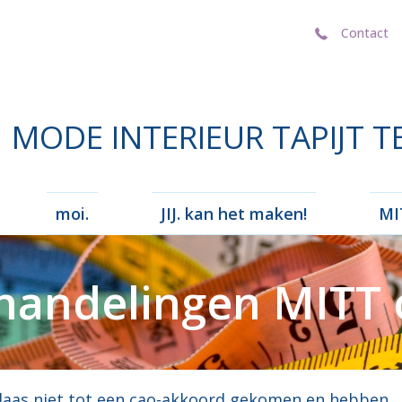
Contact
Contact
MODE INTERIEUR TAPIJT T
moi.
JIJ. kan het maken!
MIT
handelingen MITT 
helaas niet tot een cao-akkoord gekomen en hebben