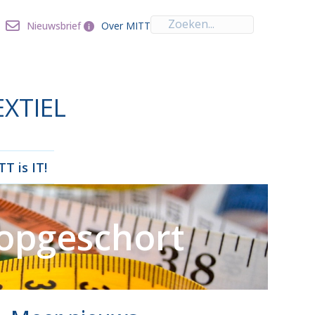
Over MITT
Nieuwsbrief
Nieuwsbrief
Over MITT
EXTIEL
T is IT!
opgeschort