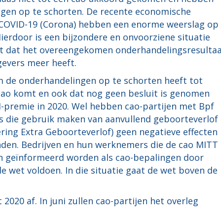
gen op te schorten. De recente economische
n COVID-19 (Corona) hebben een enorme weerslag op
Hierdoor is een bijzondere en onvoorziene situatie
eft dat het overeengekomen onderhandelingsresulta
evers meer heeft.
om de onderhandelingen op te schorten heeft tot
cao komt en ook dat nog geen besluit is genomen
M-premie in 2020. Wel hebben cao-partijen met Bpf
 die gebruik maken van aanvullend geboorteverlof
ering Extra Geboorteverlof) geen negatieve effecten 
en. Bedrijven en hun werknemers die de cao MITT
llen geïnformeerd worden als cao-bepalingen door
e wet voldoen. In die situatie gaat de wet boven de
020 af. In juni zullen cao-partijen het overleg