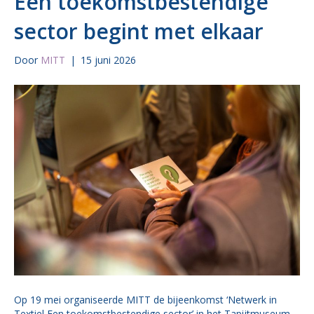
Een toekomstbestendige
sector begint met elkaar
Door
MITT
|
15 juni 2026
Op 19 mei organiseerde MITT de bijeenkomst ‘Netwerk in
Textiel Een toekomstbestendige sector’ in het Tapijtmuseum