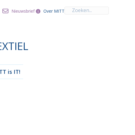
Over MITT
Nieuwsbrief
Nieuwsbrief
Over MITT
EXTIEL
T is IT!
nnoveren