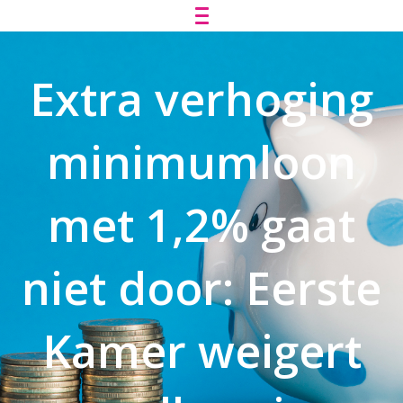
Extra verhoging
minimumloon
met 1,2% gaat
niet door: Eerste
Kamer weigert