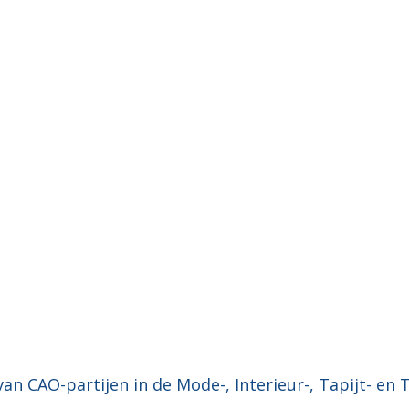
in de MIT
E INTERIEUR TAPIJT TEX
 CAO-partijen in de Mode-, Interieur-, Tapijt- en T