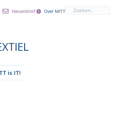
Over MITT
Nieuwsbrief
Nieuwsbrief
Over MITT
EXTIEL
T is IT!
nnoveren