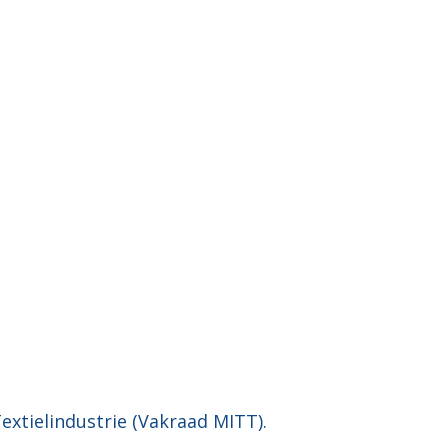
T
TIEL
extielindustrie (Vakraad MITT).