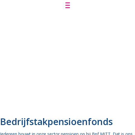
Leren, maken en innoveren
in de MITT
MODE INTERIEUR TAPIJT TEXTIEL
Bedrijfstakpensioenfonds
Iedereen bouwt in onze sector pensioen op bij Bpf MITT. Dat is ons