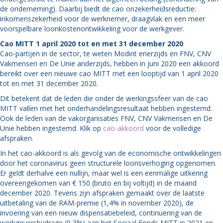
de onderneming). Daarbij biedt de cao onzekerheidsreductie:
inkomenszekerheid voor de werknemer, draagvlak en een meer
voorspelbare loonkostenontwikkeling voor de werkgever.
Cao MITT 1 april 2020 tot en met 31 december 2020
Cao-partijen in de sector, te weten Modint enerzijds en FNV, CNV
Vakmensen en De Unie anderzijds, hebben in juni 2020 een akkoord
bereikt over een nieuwe cao MITT met een looptijd van 1 april 2020
tot en met 31 december 2020.
Dit betekent dat de leden die onder de werkingssfeer van de cao
MITT vallen met het onderhandelingsresultaat hebben ingestemd.
Ook de leden van de vakorganisaties FNV, CNV Vakmensen en De
Unie hebben ingestemd. Klik op
cao-akkoord
voor de volledige
afspraken.
In het cao-akkoord is als gevolg van de economische ontwikkelingen
door het coronavirus geen structurele loonsverhoging opgenomen.
Er geldt derhalve een nullijn, maar wel is een eenmalige uitkering
overeengekomen van € 150 (bruto en bij voltijd) in de maand
december 2020. Tevens zijn afspraken gemaakt over de laatste
uitbetaling van de RAM-premie (1,4% in november 2020), de
invoering van een nieuw dispensatiebeleid, continuering van de
werkgeversbijdrage (0,3%) aan het Sociaal Fonds MITT in 2021 en