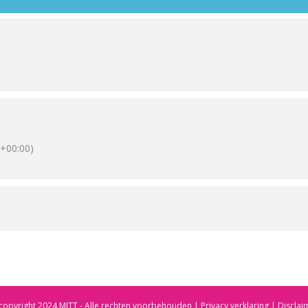
+00:00)
copyright 2024 MITT - Alle rechten voorbehouden |
Privacy verklaring
| Disclai