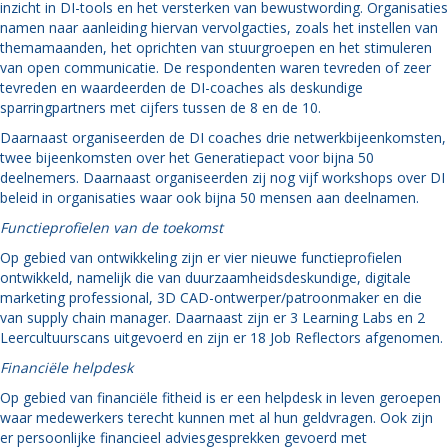
inzicht in DI-tools en het versterken van bewustwording. Organisaties
namen naar aanleiding hiervan vervolgacties, zoals het instellen van
themamaanden, het oprichten van stuurgroepen en het stimuleren
van open communicatie. De respondenten waren tevreden of zeer
tevreden en waardeerden de DI-coaches als deskundige
sparringpartners met cijfers tussen de 8 en de 10.
Daarnaast organiseerden de DI coaches drie netwerkbijeenkomsten,
twee bijeenkomsten over het Generatiepact voor bijna 50
deelnemers. Daarnaast organiseerden zij nog vijf workshops over DI
beleid in organisaties waar ook bijna 50 mensen aan deelnamen.
Functieprofielen van de toekomst
Op gebied van ontwikkeling zijn er vier nieuwe functieprofielen
ontwikkeld, namelijk die van duurzaamheidsdeskundige, digitale
marketing professional, 3D CAD-ontwerper/patroonmaker en die
van supply chain manager. Daarnaast zijn er 3 Learning Labs en 2
Leercultuurscans uitgevoerd en zijn er 18 Job Reflectors afgenomen.
Financiële helpdesk
Op gebied van financiële fitheid is er een helpdesk in leven geroepen
waar medewerkers terecht kunnen met al hun geldvragen. Ook zijn
er persoonlijke financieel adviesgesprekken gevoerd met