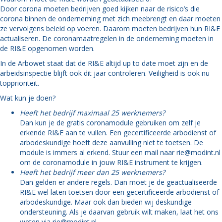
Door corona moeten bedrijven goed kijken naar de risico’s die
corona binnen de onderneming met zich meebrengt en daar moeten
ze vervolgens beleid op voeren. Daarom moeten bedrijven hun RI&E
actualiseren. De coronamaatregelen in de onderneming moeten in
de RI&E opgenomen worden.
In de Arbowet staat dat de RI&E altijd up to date moet zijn en de
arbeidsinspectie blijft ook dit jaar controleren. Veiligheid is ook nu
topprioriteit.
Wat kun je doen?
Heeft het bedrijf maximaal 25 werknemers?
Dan kun je de gratis coronamodule gebruiken om zelf je
erkende RI&E aan te vullen. Een gecertificeerde arbodienst of
arbodeskundige hoeft deze aanvulling niet te toetsen. De
module is immers al erkend. Stuur een mail naar rie@modint.nl
om de coronamodule in jouw RI&E instrument te krijgen.
Heeft het bedrijf meer dan 25 werknemers?
Dan gelden er andere regels. Dan moet je de geactualiseerde
RI&E wel laten toetsen door een gecertificeerde arbodienst of
arbodeskundige. Maar ook dan bieden wij deskundige
ondersteuning. Als je daarvan gebruik wilt maken, laat het ons
weten via rie@modint.nl.