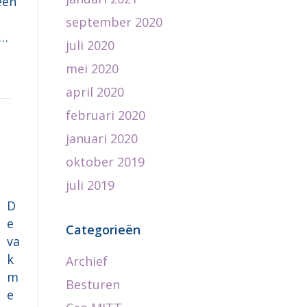
een
september 2020
n…
juli 2020
mei 2020
april 2020
februari 2020
januari 2020
oktober 2019
juli 2019
D
e
Categorieën
va
k
Archief
m
Besturen
e