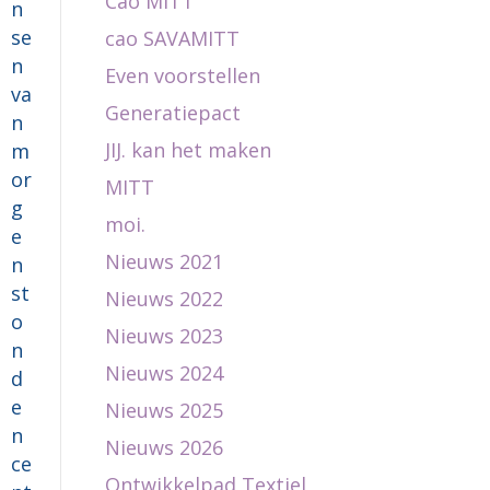
Cao MITT
n
se
cao SAVAMITT
n
Even voorstellen
va
Generatiepact
n
JIJ. kan het maken
m
or
MITT
g
moi.
e
Nieuws 2021
n
st
Nieuws 2022
o
Nieuws 2023
n
Nieuws 2024
d
e
Nieuws 2025
n
Nieuws 2026
ce
Ontwikkelpad Textiel