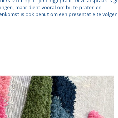
ers MITT op 11 juni bijgepraat. Deze afspraak is g
ngen, maar dient vooral om bij te praten en
ijeenkomst is ook benut om een presentatie te volge