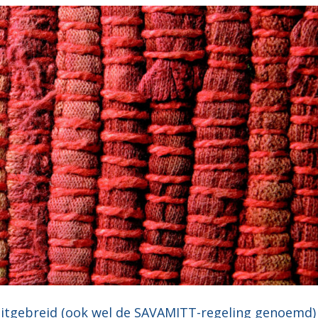
 Uitgebreid (ook wel de SAVAMITT-regeling genoemd)