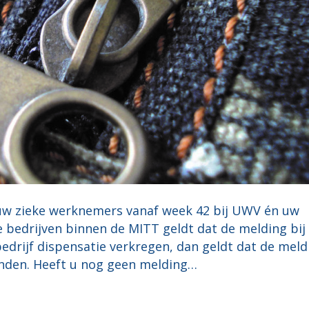
 uw zieke werknemers vanaf week 42 bij UWV én uw
 bedrijven binnen de MITT geldt dat de melding bij
edrijf dispensatie verkregen, dan geldt dat de meld
inden. Heeft u nog geen melding…